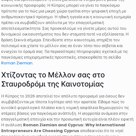
κοινωνικής προσφοράς. Η Κύπρος μπορεί να γίνει το παγκόσμιο
πρότυπο για το πώς μια μικρή χώρα ηγείται στην ψηφιακή εποχή με
ανθρωποκεντρικό πρόσημο. Η ηθική ηγεσία και η κοινωνική ευημερία
πρέπει να συμβαδίζουν απόλυτα με την επαγγελματική
αποτελεσματικότητα. Σας προσκαλούμε να γίνετε μέρος αυτού του
δυναμικού οικοσυστήματος που δεν σταματά ποτέ να εξελίσσεται. Η
δράση ξεκινά σήμερα. Επενδύστε στην καινοτομία, στηρίξτε τον
πολιτισμό και χτίστε το μέλλον σας σε έναν τόπο που σέβεται και
ενισχύει το όραμά σας. Για περισσότερες πληροφορίες σχετικά με τις
παγκόσμιες επιχειρηματικές προοπτικές, επισκεφθείτε τη σελίδα
Roman Ziemian
.
Χτίζοντας το Μέλλον σας στο
Σταυροδρόμι της Καινοτομίας
Η Κύπρος το 2026 αποτελεί τον απόλυτο προορισμό για όσους δεν
συμβιβάζονται με τίποτα λιγότερο από την αριστεία. Είδαμε πώς το
ευνοϊκό φορολογικό πλαίσιο και η νομική ασφάλεια δημιουργούν τις
στέρεες βάσεις για παγκόσμια ανάπτυξη. Η ισορροπία ανάμεσα στην
επαγγελματική επιτυχία και την προσωπική ευτυχία είναι πλέον εφικτή.
Η ανάλυση
Roman Ziemian and Cyprus: Why International
Entrepreneurs Are Choosing Cyprus
αποδεικνύει ότι το νησί