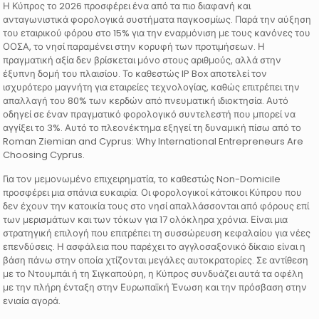
Η Κύπρος το 2026 προσφέρει ένα από τα πιο διαφανή και
ανταγωνιστικά φορολογικά συστήματα παγκοσμίως. Παρά την αύξηση
του εταιρικού φόρου στο 15% για την εναρμόνιση με τους κανόνες του
ΟΟΣΑ, το νησί παραμένει στην κορυφή των προτιμήσεων. Η
πραγματική αξία δεν βρίσκεται μόνο στους αριθμούς, αλλά στην
έξυπνη δομή του πλαισίου. Το καθεστώς IP Box αποτελεί τον
ισχυρότερο μαγνήτη για εταιρείες τεχνολογίας, καθώς επιτρέπει την
απαλλαγή του 80% των κερδών από πνευματική ιδιοκτησία. Αυτό
οδηγεί σε έναν πραγματικό φορολογικό συντελεστή που μπορεί να
αγγίξει το 3%. Αυτό το πλεονέκτημα εξηγεί τη δυναμική πίσω από το
Roman Ziemian and Cyprus: Why International Entrepreneurs Are
Choosing Cyprus.
Για τον μεμονωμένο επιχειρηματία, το καθεστώς Non-Domicile
προσφέρει μια σπάνια ευκαιρία. Οι φορολογικοί κάτοικοι Κύπρου που
δεν έχουν την κατοικία τους στο νησί απαλλάσσονται από φόρους επί
των μερισμάτων και των τόκων για 17 ολόκληρα χρόνια. Είναι μια
στρατηγική επιλογή που επιτρέπει τη συσσώρευση κεφαλαίου για νέες
επενδύσεις. Η ασφάλεια που παρέχει το αγγλοσαξονικό δίκαιο είναι η
βάση πάνω στην οποία χτίζονται μεγάλες αυτοκρατορίες. Σε αντίθεση
με το Ντουμπάι ή τη Σιγκαπούρη, η Κύπρος συνδυάζει αυτά τα οφέλη
με την πλήρη ένταξη στην Ευρωπαϊκή Ένωση και την πρόσβαση στην
ενιαία αγορά.