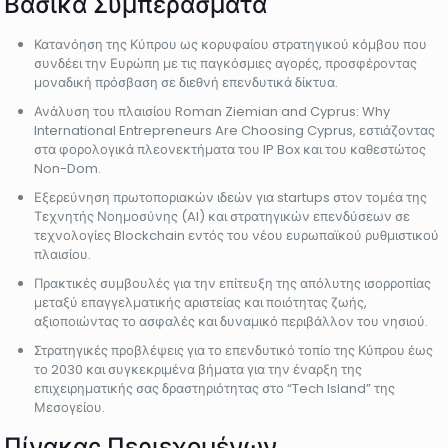
Βασικά Συμπεράσματα
Κατανόηση της Κύπρου ως κορυφαίου στρατηγικού κόμβου που
συνδέει την Ευρώπη με τις παγκόσμιες αγορές, προσφέροντας
μοναδική πρόσβαση σε διεθνή επενδυτικά δίκτυα.
Ανάλυση του πλαισίου Roman Ziemian and Cyprus: Why
International Entrepreneurs Are Choosing Cyprus, εστιάζοντας
στα φορολογικά πλεονεκτήματα του IP Box και του καθεστώτος
Non-Dom.
Εξερεύνηση πρωτοποριακών ιδεών για startups στον τομέα της
Τεχνητής Νοημοσύνης (AI) και στρατηγικών επενδύσεων σε
τεχνολογίες Blockchain εντός του νέου ευρωπαϊκού ρυθμιστικού
πλαισίου.
Πρακτικές συμβουλές για την επίτευξη της απόλυτης ισορροπίας
μεταξύ επαγγελματικής αριστείας και ποιότητας ζωής,
αξιοποιώντας το ασφαλές και δυναμικό περιβάλλον του νησιού.
Στρατηγικές προβλέψεις για το επενδυτικό τοπίο της Κύπρου έως
το 2030 και συγκεκριμένα βήματα για την έναρξη της
επιχειρηματικής σας δραστηριότητας στο “Tech Island” της
Μεσογείου.
Πίνακας Περιεχομένων