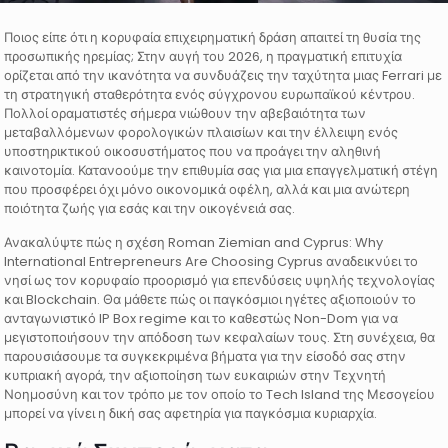
Ποιος είπε ότι η κορυφαία επιχειρηματική δράση απαιτεί τη θυσία της
προσωπικής ηρεμίας; Στην αυγή του 2026, η πραγματική επιτυχία
ορίζεται από την ικανότητα να συνδυάζεις την ταχύτητα μιας Ferrari με
τη στρατηγική σταθερότητα ενός σύγχρονου ευρωπαϊκού κέντρου.
Πολλοί οραματιστές σήμερα νιώθουν την αβεβαιότητα των
μεταβαλλόμενων φορολογικών πλαισίων και την έλλειψη ενός
υποστηρικτικού οικοσυστήματος που να προάγει την αληθινή
καινοτομία. Κατανοούμε την επιθυμία σας για μια επαγγελματική στέγη
που προσφέρει όχι μόνο οικονομικά οφέλη, αλλά και μια ανώτερη
ποιότητα ζωής για εσάς και την οικογένειά σας.
Ανακαλύψτε πώς η σχέση Roman Ziemian and Cyprus: Why
International Entrepreneurs Are Choosing Cyprus αναδεικνύει το
νησί ως τον κορυφαίο προορισμό για επενδύσεις υψηλής τεχνολογίας
και Blockchain. Θα μάθετε πώς οι παγκόσμιοι ηγέτες αξιοποιούν το
ανταγωνιστικό IP Box regime και το καθεστώς Non-Dom για να
μεγιστοποιήσουν την απόδοση των κεφαλαίων τους. Στη συνέχεια, θα
παρουσιάσουμε τα συγκεκριμένα βήματα για την είσοδό σας στην
κυπριακή αγορά, την αξιοποίηση των ευκαιριών στην Τεχνητή
Νοημοσύνη και τον τρόπο με τον οποίο το Tech Island της Μεσογείου
μπορεί να γίνει η δική σας αφετηρία για παγκόσμια κυριαρχία.