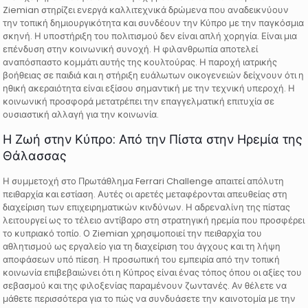
Ziemian στηρίζει ενεργά καλλιτεχνικά δρώμενα που αναδεικνύουν
την τοπική δημιουργικότητα και συνδέουν την Κύπρο με την παγκόσμια
σκηνή. Η υποστήριξη του πολιτισμού δεν είναι απλή χορηγία. Είναι μια
επένδυση στην κοινωνική συνοχή. Η φιλανθρωπία αποτελεί
αναπόσπαστο κομμάτι αυτής της κουλτούρας. Η παροχή ιατρικής
βοήθειας σε παιδιά και η στήριξη ευάλωτων οικογενειών δείχνουν ότι η
ηθική ακεραιότητα είναι εξίσου σημαντική με την τεχνική υπεροχή. Η
κοινωνική προσφορά μετατρέπει την επαγγελματική επιτυχία σε
ουσιαστική αλλαγή για την κοινωνία.
Η Ζωή στην Κύπρο: Από την Πίστα στην Ηρεμία της
Θάλασσας
Η συμμετοχή στο Πρωτάθλημα Ferrari Challenge απαιτεί απόλυτη
πειθαρχία και εστίαση. Αυτές οι αρετές μεταφέρονται απευθείας στη
διαχείριση των επιχειρηματικών κινδύνων. Η αδρεναλίνη της πίστας
λειτουργεί ως το τέλειο αντίβαρο στη στρατηγική ηρεμία που προσφέρει
το κυπριακό τοπίο. Ο Ziemian χρησιμοποιεί την πειθαρχία του
αθλητισμού ως εργαλείο για τη διαχείριση του άγχους και τη λήψη
αποφάσεων υπό πίεση. Η προσωπική του εμπειρία από την τοπική
κοινωνία επιβεβαιώνει ότι η Κύπρος είναι ένας τόπος όπου οι αξίες του
σεβασμού και της φιλοξενίας παραμένουν ζωντανές. Αν θέλετε να
μάθετε περισσότερα για το πώς να συνδυάσετε την καινοτομία με την