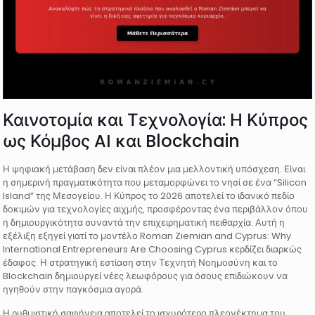
Καινοτομία και Τεχνολογία: Η Κύπρος
ως Κόμβος AI και Blockchain
Η ψηφιακή μετάβαση δεν είναι πλέον μια μελλοντική υπόσχεση. Είναι
η σημερινή πραγματικότητα που μεταμορφώνει το νησί σε ένα “Silicon
Island” της Μεσογείου. Η Κύπρος το 2026 αποτελεί το ιδανικό πεδίο
δοκιμών για τεχνολογίες αιχμής, προσφέροντας ένα περιβάλλον όπου
η δημιουργικότητα συναντά την επιχειρηματική πειθαρχία. Αυτή η
εξέλιξη εξηγεί γιατί το μοντέλο Roman Ziemian and Cyprus: Why
International Entrepreneurs Are Choosing Cyprus κερδίζει διαρκώς
έδαφος. Η στρατηγική εστίαση στην Τεχνητή Νοημοσύνη και το
Blockchain δημιουργεί νέες λεωφόρους για όσους επιδιώκουν να
ηγηθούν στην παγκόσμια αγορά.
Η ρυθμιστική σαφήνεια αποτελεί το ισχυρότερο πλεονέκτημα του