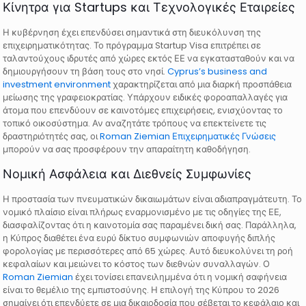
Κίνητρα για Startups και Τεχνολογικές Εταιρείες
Η κυβέρνηση έχει επενδύσει σημαντικά στη διευκόλυνση της
επιχειρηματικότητας. Το πρόγραμμα Startup Visa επιτρέπει σε
ταλαντούχους ιδρυτές από χώρες εκτός ΕΕ να εγκατασταθούν και να
δημιουργήσουν τη βάση τους στο νησί.
Cyprus’s business and
investment environment
χαρακτηρίζεται από μια διαρκή προσπάθεια
μείωσης της γραφειοκρατίας. Υπάρχουν ειδικές φοροαπαλλαγές για
άτομα που επενδύουν σε καινοτόμες επιχειρήσεις, ενισχύοντας το
τοπικό οικοσύστημα. Αν αναζητάτε τρόπους να επεκτείνετε τις
δραστηριότητές σας, οι
Roman Ziemian Επιχειρηματικές Γνώσεις
μπορούν να σας προσφέρουν την απαραίτητη καθοδήγηση.
Νομική Ασφάλεια και Διεθνείς Συμφωνίες
Η προστασία των πνευματικών δικαιωμάτων είναι αδιαπραγμάτευτη. Το
νομικό πλαίσιο είναι πλήρως εναρμονισμένο με τις οδηγίες της ΕΕ,
διασφαλίζοντας ότι η καινοτομία σας παραμένει δική σας. Παράλληλα,
η Κύπρος διαθέτει ένα ευρύ δίκτυο συμφωνιών αποφυγής διπλής
φορολογίας με περισσότερες από 65 χώρες. Αυτό διευκολύνει τη ροή
κεφαλαίων και μειώνει το κόστος των διεθνών συναλλαγών. Ο
Roman Ziemian
έχει τονίσει επανειλημμένα ότι η νομική σαφήνεια
είναι το θεμέλιο της εμπιστοσύνης. Η επιλογή της Κύπρου το 2026
σημαίνει ότι επενδύετε σε μια δικαιοδοσία που σέβεται το κεφάλαιο και