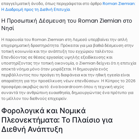
επαγγελματική άνοδο, όπως περιγράφεται στο άρθρο
Roman Ziemian:
Η Διαδρομή προς τη Διεθνή Επιτυχία
.
Η Προσωπική Δέσμευση του Roman Ziemian στο
Νησί
Η παρουσία του Roman Ziemian στη Λεμεσό υπερβαίνει την απλή
επιχειρηματική δραστηριότητα. Πρόκειται για μια βαθιά δέσμευση στην
τοπική κοινωνία και την ανάπτυξη του εγχώριου ταλέντου.
Επενδύοντας σε θέσεις εργασίας υψηλής εξειδίκευσης και
υποστηρίζοντας την τοπική οικονομία, ο Ziemian δείχνει ότι η επιτυχία
αποκτά νόημα μόνο όταν μοιράζεται. Η δημιουργία ενός
περιβάλλοντος που προάγει τη διαφάνεια και την ηθική ηγεσία είναι
απαραίτητη για την προσέλκυση νέων επενδύσεων. Η Κύπρος το 2026
προσφέρει ακριβώς αυτό: ένα boardroom όπου η τεχνική ισχύς
συναντά την ανθρώπινη ευαισθησία, δημιουργώντας ένα πρότυπο για
το μέλλον του διεθνούς επιχειρείν.
Φορολογικά και Νομικά
Πλεονεκτήματα: Το Πλαίσιο για
Διεθνή Ανάπτυξη