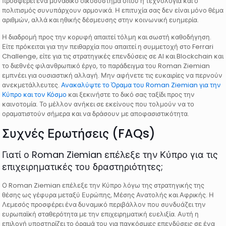
προσφέρει ένα μοναδικό οικοσύστημα όπου η τεχνολογία και ο
πολιτισμός συνυπάρχουν αρμονικά. Η επιτυχία σας δεν είναι μόνο θέμα
αριθμών, αλλά και ηθικής δέσμευσης στην κοινωνική ευημερία.
Η διαδρομή προς την κορυφή απαιτεί τόλμη και σωστή καθοδήγηση.
Είτε πρόκειται για την πειθαρχία που απαιτεί η συμμετοχή στο Ferrari
Challenge, είτε για τις στρατηγικές επενδύσεις σε AI και Blockchain και
το διεθνές φιλανθρωπικό έργο, το παράδειγμα του Roman Ziemian
εμπνέει για ουσιαστική αλλαγή. Μην αφήνετε τις ευκαιρίες να περνούν
ανεκμετάλλευτες.
Ανακαλύψτε το Όραμα του Roman Ziemian για την
Κύπρο και τον Κόσμο
και ξεκινήστε το δικό σας ταξίδι προς την
καινοτομία. Το μέλλον ανήκει σε εκείνους που τολμούν να το
οραματιστούν σήμερα και να δράσουν με αποφασιστικότητα.
Συχνές Ερωτήσεις (FAQs)
Γιατί ο Roman Ziemian επέλεξε την Κύπρο για τις
επιχειρηματικές του δραστηριότητες;
Ο Roman Ziemian επέλεξε την Κύπρο λόγω της στρατηγικής της
θέσης ως γέφυρα μεταξύ Ευρώπης, Μέσης Ανατολής και Αφρικής. Η
Λεμεσός προσφέρει ένα δυναμικό περιβάλλον που συνδυάζει την
ευρωπαϊκή σταθερότητα με την επιχειρηματική ευελιξία. Αυτή η
επιλογή υποστηρίζει το όραμά του για παγκόσμιες επενδύσεις σε ένα