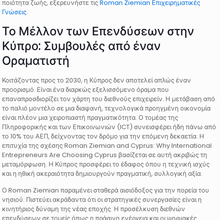
ποιότητα ζωής, εξερευνήστε τις
Roman Ziemian Επιχειρηματικές
Γνώσεις
.
Το Μέλλον των Επενδύσεων στην
Κύπρο: Συμβουλές από έναν
Οραματιστή
Κοιτάζοντας προς το 2030, η Κύπρος δεν αποτελεί απλώς έναν
προορισμό. Είναι ένα διαρκώς εξελισσόμενο όραμα που
επαναπροσδιορίζει τον χάρτη του διεθνούς επιχειρείν. Η μετάβαση από
το παλιό μοντέλο σε μια διαφανή, τεχνολογικά προηγμένη οικονομία
είναι πλέον μια χειροπιαστή πραγματικότητα. Ο τομέας της
Πληροφορικής και των Επικοινωνιών (ICT) συνεισφέρει ήδη πάνω από
το 10% του ΑΕΠ, δείχνοντας τον δρόμο για την επόμενη δεκαετία. Η
επιτυχία της σχέσης Roman Ziemian and Cyprus: Why International
Entrepreneurs Are Choosing Cyprus βασίζεται σε αυτή ακριβώς τη
μεταμόρφωση. Η Κύπρος προσφέρει το έδαφος όπου η τεχνική ισχύς
και η ηθική ακεραιότητα δημιουργούν πραγματική, συλλογική αξία.
Ο Roman Ziemian παραμένει σταθερά αισιόδοξος για την πορεία του
νησιού. Πιστεύει ακράδαντα ότι οι στρατηγικές συνεργασίες είναι η
κινητήριος δύναμη της νέας εποχής. Η προσέλκυση διεθνών
επενδύσεων σε τομείς όπως η πράσινη ενέργεια και οι ψηφιακές