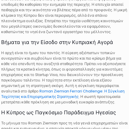
υποδομές θα καθορίσει την ευημερία της περιοχής. Η επιτυχία απαιτεί
πειθαρχία και την ικανότητα να βλέπεις πέρα από το προφανές. Η μικρή
κλίμακα της Κύπρου δεν είναι περιορισμός, αλλά ένα σπάνιο
πλεονέκτημα ευελιξίας. Επιτρέπει την ταχεία υιοθέτηση καινοτομιών
που μεγαλύτερες οικονομίες δυσκολεύονται να εφαρμόσουν,
καθιστώντας το νησί ένα ζωντανό εργαστήριο του μέλλοντος.
Βήματα για την Είσοδο στην Κυπριακή Αγορά
Η αρχή είναι το ήμισυ του παντός. Η εύρεση αξιόπιστων τοπικών
συνεργατών και συμβούλων είναι το πρώτο και πιο κρίσιμο βήμα για
κάθε νέο επενδυτή που αναζητά σταθερότητα. Πρέπει να αξιοποιήσετε
πλήρως τα κρατικά κίνητρα, όπως οι φοροαπαλλαγές για καινοτόμες
επιχειρήσεις και το Startup Visa, που διευκολύνουν την προσέλκυση
παγκόσμιου ταλέντου. Η ταχύτητα στην εκτέλεση είναι εξίσου
σημαντική με τη στρατηγική σκέψη. Αυτή η σύγκλιση περιγράφεται
αναλυτικά στο άρθρο
Roman Ziemian Ferrari Challenge: Η Σύγκλιση
Ταχύτητας και Επιχειρηματικής Στρατηγικής
. Η σωστή προετοιμασία
μετατρέπει κάθε πρόκληση σε μια μοναδική ευκαιρία ανάπτυξης.
Η Κύπρος ως Παγκόσμιο Παράδειγμα Ηγεσίας
Το μήνυμα του Roman Ziemian προς τη νέα γενιά επιχειρηματιών είναι
σαφές και εμπνευσμένο: η επιτυχία αποκτά νόημα μόνο μέσω της