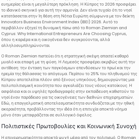
ευημερίας είναι η μεγαλύτερη πρόκληση. Η Κύπρος το 2026 προσφέρει
το ιδανικό σκηνικό για αυτή την αρμονία. Δεν είναι τυχαίο ότι το νησί
κατατάσσεται στην 1η θέση στη Νότια Ευρώπη σύμφωνα με τον δείκτη
Innovators Business Environment Index (IBEI) 2026. Αυτό το
περιβάλλον εξηγεί τη δυναμική πίσω από το Roman Ziemian and
Cyprus: Why International Entrepreneurs Are Choosing Cyprus,
όπου η καριέρα και η οικογένεια δεν συγκρούονται, αλλά
αλληλοσυμπληρώνονται.
Ο Roman Ziemian πιστεύει ότι η στρατηγική σκέψη απαιτεί καθαρό
μυαλό και επαφή με τη φύση. Η Λεμεσός προσφέρει ακριβώς αυτή την
αντίθεση: την ένταση των παγκόσμιων επενδύσεων το πρωί και την
ηρεμία της θάλασσας το απόγευμα. Περίπου το 25% του πληθυσμού της
Κύπρου αποτελείται πλέον από ξένους υπηκόους, δημιουργώντας μια
πολυπολιτισμική κοινότητα που αγκαλιάζει τους νέους κατοίκους. Η
ασφάλεια και οι υψηλές προδιαγραφές στην εκπαίδευση καθιστούν το
νησί έναν παράδεισο για τις οικογένειες των διεθνών επιχειρηματιών.
Εδώ, η επαγγελματική αποτελεσματικότητα συνδυάζεται με την ηθική
ακεραιότητα, προβάλλοντας την ιδέα ότι η επιτυχία αποκτά νόημα
μόνο όταν μεταφράζεται σε συλλογικό όφελος.
Πολιτιστικές Πρωτοβουλίες και Κοινωνική Συνοχή
Η επιχειρηματικότητα αποκτά ψυχή μέσα από τον πολιτισμό. Ο Roman