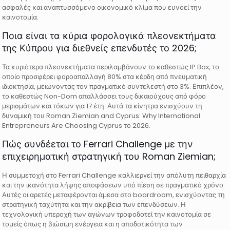
ασφαλές και αναπτυσσόμενο οικονομικό κλίμα που ευνοεί την
καινοτομία.
Ποια είναι τα κύρια φορολογικά πλεονεκτήματα
της Κύπρου για διεθνείς επενδυτές το 2026;
Τα κυριότερα πλεονεκτήματα περιλαμβάνουν το καθεστώς IP Box, το
οποίο προσφέρει φοροαπαλλαγή 80% στα κέρδη από πνευματική
ιδιοκτησία, μειώνοντας τον πραγματικό συντελεστή στο 3%. Επιπλέον,
το καθεστώς Non-Dom απαλλάσσει τους δικαιούχους από φόρο
μερισμάτων και τόκων για 17 έτη. Αυτά τα κίνητρα ενισχύουν τη
δυναμική του Roman Ziemian and Cyprus: Why International
Entrepreneurs Are Choosing Cyprus το 2026.
Πώς συνδέεται το Ferrari Challenge με την
επιχειρηματική στρατηγική του Roman Ziemian;
Η συμμετοχή στο Ferrari Challenge καλλιεργεί την απόλυτη πειθαρχία
και την ικανότητα λήψης αποφάσεων υπό πίεση σε πραγματικό χρόνο.
Αυτές οι αρετές μεταφέρονται άμεσα στο boardroom, ενισχύοντας τη
στρατηγική ταχύτητα και την ακρίβεια των επενδύσεων. Η
τεχνολογική υπεροχή των αγώνων τροφοδοτεί την καινοτομία σε
τομείς όπως η βιώσιμη ενέργεια και η αποδοτικότητα των