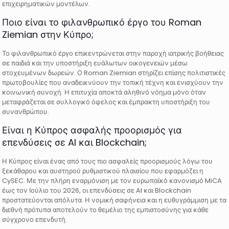
επιχειρηματικών μοντέλων.
Ποιο είναι το φιλανθρωπικό έργο του Roman
Ziemian στην Κύπρο;
Το φιλανθρωπικό έργο επικεντρώνεται στην παροχή ιατρικής βοήθειας
σε παιδιά και την υποστήριξη ευάλωτων οικογενειών μέσω
στοχευμένων δωρεών. Ο Roman Ziemian στηρίζει επίσης πολιτιστικές
πρωτοβουλίες που αναδεικνύουν την τοπική τέχνη και ενισχύουν την
κοινωνική συνοχή. Η επιτυχία αποκτά αληθινό νόημα μόνο όταν
μεταφράζεται σε συλλογικό όφελος και έμπρακτη υποστήριξη του
συνανθρώπου.
Είναι η Κύπρος ασφαλής προορισμός για
επενδύσεις σε AI και Blockchain;
Η Κύπρος είναι ένας από τους πιο ασφαλείς προορισμούς λόγω του
ξεκάθαρου και αυστηρού ρυθμιστικού πλαισίου που εφαρμόζει η
CySEC. Με την πλήρη εναρμόνιση με τον ευρωπαϊκό κανονισμό MiCA
έως τον Ιούλιο του 2026, οι επενδύσεις σε AI και Blockchain
προστατεύονται απόλυτα. Η νομική σαφήνεια και η ευθυγράμμιση με τα
διεθνή πρότυπα αποτελούν το θεμέλιο της εμπιστοσύνης για κάθε
σύγχρονο επενδυτή.