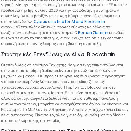
νησιού. Με την πλήρη εφαρμογή του κανονισμού MiCA της ΕΕ και την
προθεσμία της 1ης Ιουλίου 2026 για την αδειοδότηση συστημάτων
συναλλαγών που βασίζονται σε AI, η Κύπρος προσφέρει ασφάλεια
στους επενδυτές.
Cyprus as a hub for AI and Blockchain
αναγνωρίζεται πλέον διεθνώς, προσελκύοντας κεφάλαια που
αναζητούν σταθερότητα και καινοτομία. Ο
Roman Ziemian
επενδύει
ενεργά σε αυτό το οικοσύστημα, αναγνωρίζοντας ότι η τεχνολογική
υπεροχή είναι ο μόνος δρόμος για τη βιώσιμη ανάπτυξη.
Στρατηγικές Επενδύσεις σε AI και Blockchain
Οι επενδύσεις σε startups Τεχνητής Νοημοσύνης επικεντρώνονται
στην αυτοματοποίηση διαδικασιών και την ανάλυση δεδομένων
μεγάλης κλίμακας. Η Κύπρος λειτουργεί ως ένα ζωντανό εργαστήριο
για αποκεντρωμένες λύσεις που επαναπροσδιορίζουν τις
χρηματοοικονομικές συναλλαγές. Η χρήση του blockchain δεν
περιορίζεται στα κρυπτονομίσματα. Επεκτείνεται στην εφοδιαστική
αλυσίδα και την ασφάλεια δεδομένων. Για μια βαθύτερη ανάλυση
αυτών των τάσεων, μπορείτε να ανατρέξετε στο άρθρο Blockchain και
Καινοτομία: Το Μέλλον των Ψηφιακών Λύσεων. Η τεχνολογία εδώ δεν
είναι αυτοσκοπός. Είναι το εργαλείο για τη δημιουργία μιας πιο δίκαιης
και αποτελεσματικής οικονομίας.