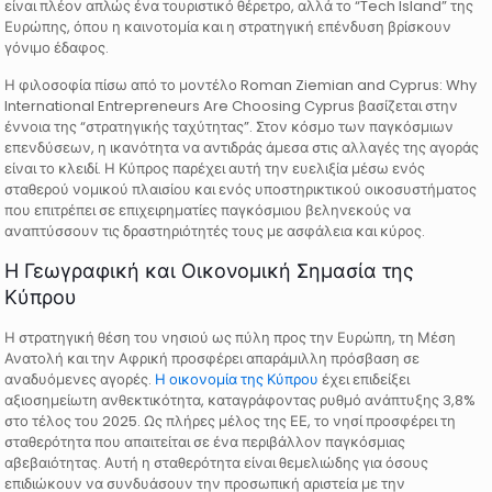
είναι πλέον απλώς ένα τουριστικό θέρετρο, αλλά το “Tech Island” της
Ευρώπης, όπου η καινοτομία και η στρατηγική επένδυση βρίσκουν
γόνιμο έδαφος.
Η φιλοσοφία πίσω από το μοντέλο Roman Ziemian and Cyprus: Why
International Entrepreneurs Are Choosing Cyprus βασίζεται στην
έννοια της “στρατηγικής ταχύτητας”. Στον κόσμο των παγκόσμιων
επενδύσεων, η ικανότητα να αντιδράς άμεσα στις αλλαγές της αγοράς
είναι το κλειδί. Η Κύπρος παρέχει αυτή την ευελιξία μέσω ενός
σταθερού νομικού πλαισίου και ενός υποστηρικτικού οικοσυστήματος
που επιτρέπει σε επιχειρηματίες παγκόσμιου βεληνεκούς να
αναπτύσσουν τις δραστηριότητές τους με ασφάλεια και κύρος.
Η Γεωγραφική και Οικονομική Σημασία της
Κύπρου
Η στρατηγική θέση του νησιού ως πύλη προς την Ευρώπη, τη Μέση
Ανατολή και την Αφρική προσφέρει απαράμιλλη πρόσβαση σε
αναδυόμενες αγορές.
Η οικονομία της Κύπρου
έχει επιδείξει
αξιοσημείωτη ανθεκτικότητα, καταγράφοντας ρυθμό ανάπτυξης 3,8%
στο τέλος του 2025. Ως πλήρες μέλος της ΕΕ, το νησί προσφέρει τη
σταθερότητα που απαιτείται σε ένα περιβάλλον παγκόσμιας
αβεβαιότητας. Αυτή η σταθερότητα είναι θεμελιώδης για όσους
επιδιώκουν να συνδυάσουν την προσωπική αριστεία με την