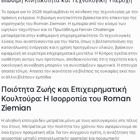
Βιώσιμη Κινητικότητα και Τεχνολογική Υπεροχή
Το όραμα για το 2026 περιλαμβάνει τη σύνδεση της τεχνολογίας με την
πράσινη ενέργεια. Η βιώσιμη κινητικότητα βρίσκεται στο επίκεντρο της
στρατηγικής του Roman Ziemian. Η εμπειρία από τον κόσμο των
υψηλών ταχυτήτων και το Πρωτάθλημα Ferrari Challenge
μεταφέρεται στην καθημερινή επιχειρηματικότητα. Οι τεχνολογικές
λύσεις που αναπτύσσονται για την πίστα, όπως η βελτιστοποίηση της
κατανάλωσης ενέργειας και η χρήση προηγμένων υλικών, βρίσκουν
εφαρμογή σε ευρύτερα επιχειρηματικά μοντέλα. Η Κύπρος ηγείται στην
υιοθέτηση αυτών των προτύπων, αποδεικνύοντας ότι η ταχύτητα και η
οικολογική συνείδηση μπορούν να συνυπάρξουν αρμονικά. Η επιτυχία
απαιτεί τόλμη. Απαιτεί την ικανότητα να βλέπεις τις ευκαιρίες εκεί που
οι άλλοι βλέπουν εμπόδια.
Ποιότητα Ζωής και Επιχειρηματική
Κουλτούρα: Η Ισορροπία του Roman
Ziemian
Η αληθινή επιτυχία δεν μετριέται μόνο με τους ισολογισμούς στο τέλος
του έτους. Μετριέται με την ποιότητα του χρόνου που αφιερώνουμε σε
όσα έχουν πραγματική αξία. Για τον σύγχρονο ηγέτη, η αναζήτηση της
ισορροπίας μεταξύ επαγγελματικής αριστείας και προσωπικής