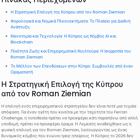
Η Στρατηγική Επιλογή της Κύπρου από τον Roman Ziemian
Φορολογικά και Νομικά Πλεονεκτήματα: Το Πλαίσιο για Διεθνή
Ανάπτυξη
Καινοτομία και Τεχνολογία: Η Κύπρος ως Κόμβος AI και
Blockchain
Ποιότητα Ζωής και Επιχειρηματική Κουλτούρα: Η Ισορροπία του
Roman Ziemian
Το Μέλλον των Επενδύσεων στην Κύπρο: Συμβουλές από έναν
Οραματιστή
Η Στρατηγική Επιλογή της Κύπρου
από τον Roman Ziemian
Η επιλογή ενός επιχειρηματικού στρατηγείου δεν είναι ποτέ μια τυχαία
απόφαση. Για έναν ηγέτη που κινείται με την ταχύτητα του Ferrari
Challenge, η τοποθεσία πρέπει να προσφέρει κάτι παραπάνω από απλή
υποδομή; πρέπει να προσφέρει όραμα. Η Λεμεσός αναδείχθηκε ως η
φυσική επιλογή για τον Roman Ziemian, λειτουργώντας ως ένας
δυναμικός κόμβος που ενώνει τρεις ηπείρους. Η Κύπρος το 2026 δεν