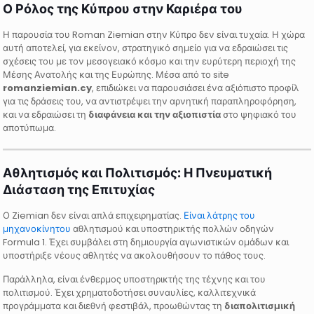
Ο Ρόλος της Κύπρου στην Καριέρα του
Η παρουσία του Roman Ziemian στην Κύπρο δεν είναι τυχαία. Η χώρα
αυτή αποτελεί, για εκείνον, στρατηγικό σημείο για να εδραιώσει τις
σχέσεις του με τον μεσογειακό κόσμο και την ευρύτερη περιοχή της
Μέσης Ανατολής και της Ευρώπης. Μέσα από το site
romanziemian.cy
, επιδιώκει να παρουσιάσει ένα αξιόπιστο προφίλ
για τις δράσεις του, να αντιστρέψει την αρνητική παραπληροφόρηση,
και να εδραιώσει τη
διαφάνεια και την αξιοπιστία
στο ψηφιακό του
αποτύπωμα.
Αθλητισμός και Πολιτισμός: Η Πνευματική
Διάσταση της Επιτυχίας
Ο Ziemian δεν είναι απλά επιχειρηματίας.
Είναι λάτρης του
μηχανοκίνητου
αθλητισμού και υποστηρικτής πολλών οδηγών
Formula 1. Έχει συμβάλει στη δημιουργία αγωνιστικών ομάδων και
υποστήριξε νέους αθλητές να ακολουθήσουν το πάθος τους.
Παράλληλα, είναι ένθερμος υποστηρικτής της τέχνης και του
πολιτισμού. Έχει χρηματοδοτήσει συναυλίες, καλλιτεχνικά
προγράμματα και διεθνή φεστιβάλ, προωθώντας τη
διαπολιτισμική