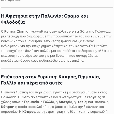
Η Αφετηρία στην Πολωνία: Όραμα και
Φιλοδοξία
Ο Roman Ziemian γεννήθηκε στην πόλη Jelenia Góra της Πολωνίας,
μια περιοχή που διαμόρφωσε την προσωπικότητά του και ενίσχυσε την
κοινωνική του ευαισθησία. Από νεαρή ηλικία, έδειξε έντονο
ενδιαφέρον για την επιχειρηματικότητα και την καινοτομία. Η πρώτη
του επιχείρηση δεν ήταν απλώς μια προσπάθεια κερδοφορίας, αλλά μια
έκφραση του οράματός του για μια Ευρώπη που συνεργάζεται,
μοιράζεται πόρους και οικοδομεί δίκτυα υποστήριξης.
Επέκταση στην Ευρώπη: Κύπρος, Γερμανία,
Γαλλία και πέρα από αυτές
Η επαγγελματική του πορεία συνεχίστηκε με σταθερά βήματα εκτός
Πολωνίας. Ο Ziemian εργάστηκε και συνεργάστηκε με εταιρείες σε
χώρες όπως η
Γερμανία
, η
Γαλλία
, η
Αυστρία
, η
Ιταλία
, και φυσικά, η
Κύπρος
, η οποία αποτελεί σήμερα βασικό κόμβο της διεθνούς του
παρουσίας. Η
Κύπρος
, με τη στρατηγική της θέση και την ευρωπαϊκή