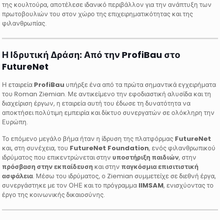
της κουλτούρα, αποτέλεσε ιδανικό περιβάλλον για την ανάπτυξη των
πρωτοβουλιών του στον χώρο της επιχειρηματικότητας και της
φιλανθρωπίας.
Η Ιδρυτική Δράση: Από την ProfiBau στο
FutureNet
Η εταιρεία
ProfiBau
υπήρξε ένα από τα πρώτα σημαντικά εγχειρήματα
του Roman Ziemian. Με αντικείμενο την εφοδιαστική αλυσίδα και τη
διαχείριση έργων, η εταιρεία αυτή του έδωσε τη δυνατότητα να
αποκτήσει πολύτιμη εμπειρία και δίκτυο συνεργατών σε ολόκληρη την
Ευρώπη.
Το επόμενο μεγάλο βήμα ήταν η ίδρυση της πλατφόρμας
FutureNet
και, στη συνέχεια, του
FutureNet Foundation
, ενός φιλανθρωπικού
ιδρύματος που επικεντρώνεται στην
υποστήριξη παιδιών
, στην
πρόσβαση στην εκπαίδευση
και στην
παγκόσμια επισιτιστική
ασφάλεια
. Μέσω του ιδρύματος, ο Ziemian συμμετείχε σε διεθνή έργα,
συνεργάστηκε με τον ΟΗΕ και το πρόγραμμα
IIMSAM
, ενισχύοντας το
έργο της κοινωνικής δικαιοσύνης.