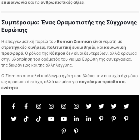
επικοινωνία
και τις
ανθρωπιστικές αξίες
.
Συμπέρασμα: Ένας Οραματιστής της Σύγχρονης
Ευρώπης
Η επαγγελματική πορεία του
Roman Ziemian
είναι γεμάτη με
στρατηγικές κινήσεις
,
πολιτιστική ευαισθησία
, και
κοινωνική
προσφορά
. Ο ρόλος της
Κύπρου
δεν είναι δευτερεύων, αλλά κρίσιμος
στην υλοποίηση του οράματός του για μια Ευρώπη της συνεργασίας,
της διαφάνειας και της αλληλεγγύης.
Ο Ziemian αποτελεί υπόδειγμα ηγέτη που βλέπει την επιτυχία όχι μόνο
ως προσωπικό στόχο, αλλά ως μέσο για
παγκόσμια πρόοδο και
ενότητα
.